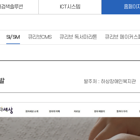
서검색솔루션
ICT시스템
홈페이
SI/SM
큐리브CMS
큐리브 독서마라톤
큐리브 메이커스
발
발주처 : 하상장애인복지관