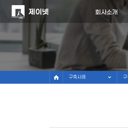
회사소개
회사소개
회사소개
사업분야
정보관리연구소
구축사례
비전
구
연혁
고객센터
유
조직/연락처
구축사례
구
파트너
찾아오시는길