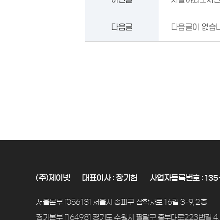
다음글
다음글이 없습니
(주)제이넷
대표이사 : 장기헌
사업자등록번호 : 135-
서울본부 [05613] 서울시 송파구 삼학사로 16길 3-9, 2층
경기본부 [16498] 경기도 수원시 팔달구 중부대로223번길 4,