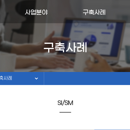
사업분야
구축사례
AI솔루션/콘텐츠
구축사례
도서검색솔루션
유지보수
구축사례
축사례
ICT시스템
홈페이지
지보수
도서관정보화
축사례
SI/SM