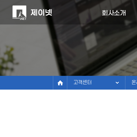
회사소개
회사소개
회사소개
사업분야
N
정보관리연구소
구축사례
비전
온
연혁
고객센터
인
조직/연락처
고객센터
온
파트너
찾아오시는길