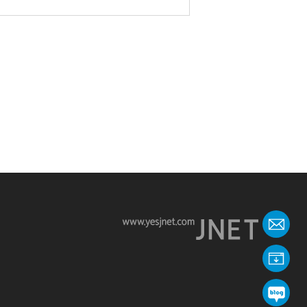
온
회
제이