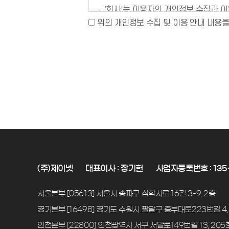
'회사'는 이용자의 개인정보 수집과 
단, 관계 법령에 따라 보존이 필요할 
위의 개인정보 수집 및 이용 안내 내용
(주)제이넷
대표이사 : 장기헌
사업자등록번호 : 135-
서울본부 [05613] 서울시 송파구 삼학사로 16길 3-9, 2층
경기본부 [16498] 경기도 수원시 팔달구 중부대로223번길 4,
인천본부 [22800] 인천광역시 서구 서달로149번길 13, 205