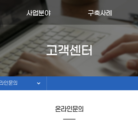
사업분야
구축사례
AI솔루션/콘텐츠
구축사례
EWS & BOARD
도서검색솔루션
유지보수
고객센터
라인문의
ICT시스템
홈페이지
재채용
도서관정보화
라인문의
온라인문의