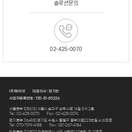
솔루션문의
02-425-0070
(주)제이넷
대표이사 : 장기헌
사업자등록번호 : 135-81-85226
서울본부 [05613] 서울시 송파구 삼학사로 16길 3-9, 2층
Tel : 02-425-0070
Fax : 02-425-0074
경기본부 [16498] 경기도 수원시 팔달구 중부대로223번길 4, 608호
Tel : 070-7019-4188
Fax : 031-267-4184
인천본부 [22800] 인천광역시 서구 서달로149번길 13, 205호