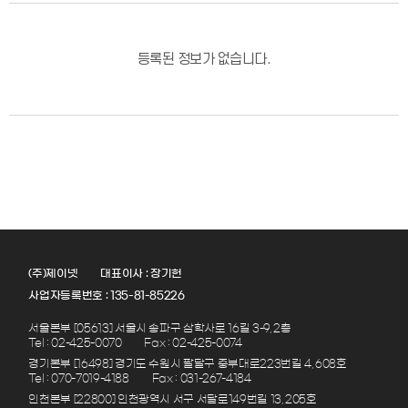
등록된 정보가 없습니다.
(주)제이넷
대표이사 : 장기헌
사업자등록번호 : 135-81-85226
서울본부 [05613] 서울시 송파구 삼학사로 16길 3-9, 2층
Tel : 02-425-0070
Fax : 02-425-0074
경기본부 [16498] 경기도 수원시 팔달구 중부대로223번길 4, 608호
Tel : 070-7019-4188
Fax : 031-267-4184
인천본부 [22800] 인천광역시 서구 서달로149번길 13, 205호