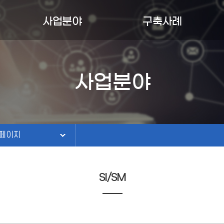
I솔루션/콘텐츠
사업분야
구축사례
서검색솔루션
AI솔루션/콘텐츠
구축사례
CT시스템
도서검색솔루션
유지보수
사업분야
페이지
ICT시스템
홈페이지
서관정보화
도서관정보화
페이지
SI/SM