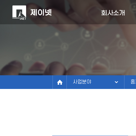
A
회사소개
회사소개
도
회사소개
사업분야
I
정보관리연구소
구축사례
비전
홈
연혁
고객센터
도
조직/연락처
사업분야
홈
파트너
찾아오시는길