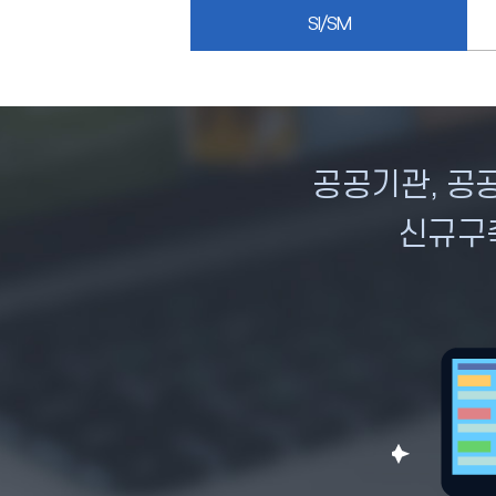
SI/SM
공공기관, 공
신규구축