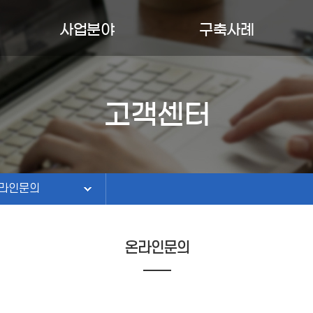
사업분야
구축사례
AI솔루션/콘텐츠
구축사례
EWS & BOARD
도서검색솔루션
유지보수
고객센터
라인문의
ICT시스템
홈페이지
재채용
도서관정보화
라인문의
온라인문의