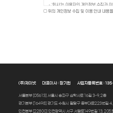
'회사'는 이용자의 개인정보 수집과 
단, 관계 법령에 따라 보존이 필요할 
위의 개인정보 수집 및 이용 안내 내용
(주)제이넷
대표이사 : 장기헌
사업자등록번호 : 135-
서울본부 [05613] 서울시 송파구 삼학사로 16길 3-9, 2층
경기본부 [16498] 경기도 수원시 팔달구 중부대로223번길 4,
인천본부 [22800] 인천광역시 서구 서달로149번길 13, 205