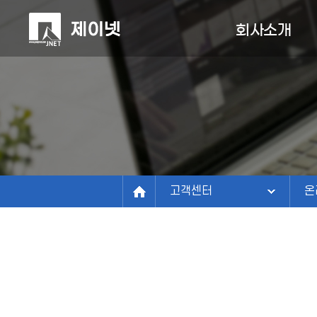
회사소개
회사소개
회사소개
사업분야
N
정보관리연구소
구축사례
비전
온
연혁
고객센터
인
조직/연락처
고객센터
온
파트너
찾아오시는길