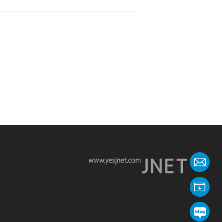
온
회
제이