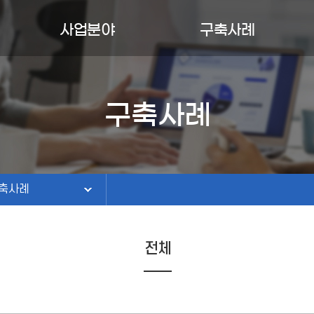
사업분야
구축사례
AI솔루션/콘텐츠
구축사례
도서검색솔루션
유지보수
구축사례
축사례
ICT시스템
홈페이지
지보수
도서관정보화
축사례
전체