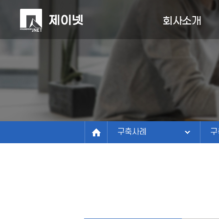
회사소개
회사소개
회사소개
사업분야
정보관리연구소
구축사례
비전
구
연혁
고객센터
유
조직/연락처
구축사례
구
파트너
찾아오시는길