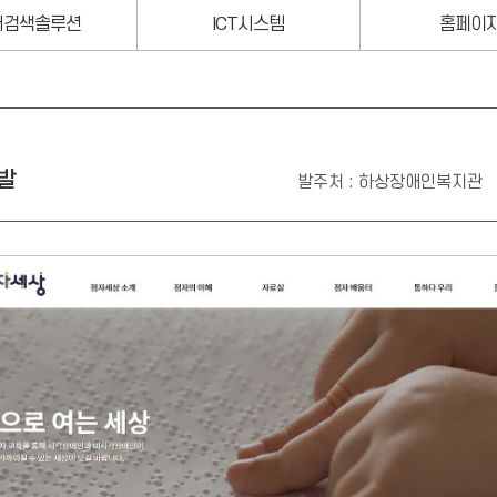
서검색솔루션
ICT시스템
홈페이
발
발주처 : 하상장애인복지관