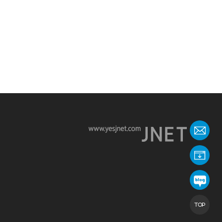
온
회
제이
TOP