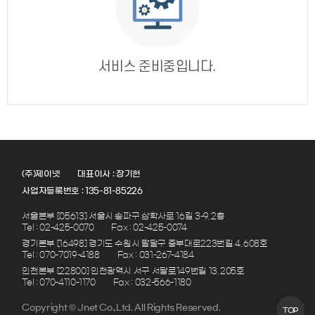
서비스 준비중입니다.
(주)제이넷
대표이사 : 장기헌
사업자등록번호 : 135-81-85226
서울본부 [05613] 서울시 송파구 삼학사로 16길 3-9, 2층
Tel : 02-425-0070
Fax : 02-425-0074
경기본부 [16498] 경기도 수원시 팔달구 중부대로223번길 4, 608호
Tel : 070-7019-4188
Fax : 031-267-4184
인천본부 [22800] 인천광역시 서구 서달로149번길 13, 205호
Tel : 070-4110-1170
Fax : 032-566-1180
Copyright © Jnet Co.,Ltd. All Rights Reserved.
TOP