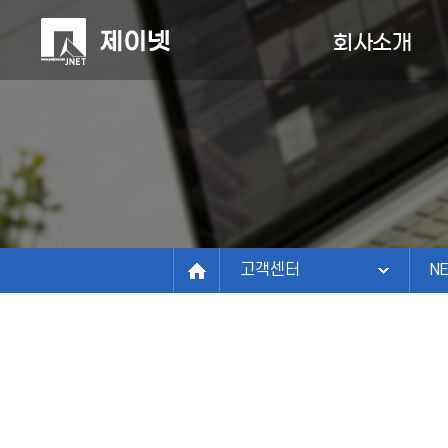
회사소개
회사소개
회사소개
사업분야
N
정보관리연구소
구축사례
비전
온
연혁
고객센터
인
조직/연락처
고객센터
N
파트너
찾아오시는길