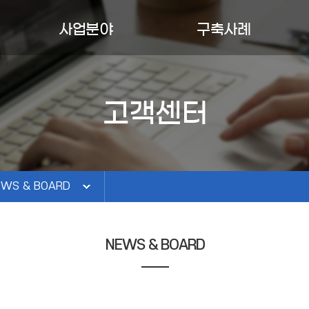
사업분야
구축사례
AI솔루션/콘텐츠
구축사례
EWS & BOARD
도서검색솔루션
유지보수
고객센터
라인문의
ICT시스템
홈페이지
재채용
도서관정보화
EWS & BOARD
NEWS & BOARD